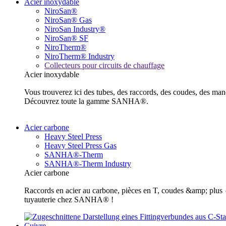
Acier inoxydable
NiroSan®
NiroSan® Gas
NiroSan Industry®
NiroSan® SF
NiroTherm®
NiroTherm® Industry
Collecteurs pour circuits de chauffage
Acier inoxydable
Vous trouverez ici des tubes, des raccords, des coudes, des m
Découvrez toute la gamme SANHA®.
Acier carbone
Heavy Steel Press
Heavy Steel Press Gas
SANHA®-Therm
SANHA®-Therm Industry
Acier carbone
Raccords en acier au carbone, pièces en T, coudes &amp; plus ✓ 
tuyauterie chez SANHA® !
Cuivre