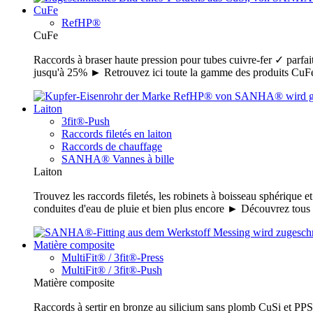
CuFe
RefHP®
CuFe
Raccords à braser haute pression pour tubes cuivre-fer ✓ parfait
jusqu'à 25% ► Retrouvez ici toute la gamme des produits C
Laiton
3fit®-Push
Raccords filetés en laiton
Raccords de chauffage
SANHA® Vannes à bille
Laiton
Trouvez les raccords filetés, les robinets à boisseau sphérique e
conduites d'eau de pluie et bien plus encore ► Découvrez tou
Matière composite
MultiFit® / 3fit®-Press
MultiFit® / 3fit®-Push
Matière composite
Raccords à sertir en bronze au silicium sans plomb CuSi et PPSU