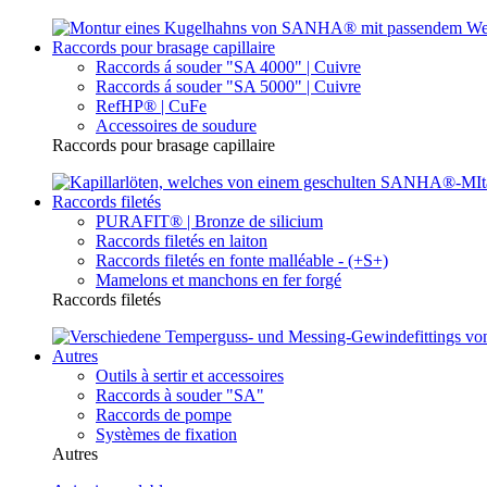
Raccords pour brasage capillaire
Raccords á souder "SA 4000" | Cuivre
Raccords á souder "SA 5000" | Cuivre
RefHP® | CuFe
Accessoires de soudure
Raccords pour brasage capillaire
Raccords filetés
PURAFIT® | Bronze de silicium
Raccords filetés en laiton
Raccords filetés en fonte malléable - (+S+)
Mamelons et manchons en fer forgé
Raccords filetés
Autres
Outils à sertir et accessoires
Raccords à souder "SA"
Raccords de pompe
Systèmes de fixation
Autres