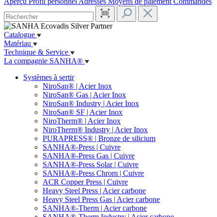
Aperçu
Profil personnel
Adresses
Moyens de paiement
Commandes
Catalogue
Matériau
Technique & Service
La compagnie SANHA®
Systèmes à sertir
NiroSan® | Acier Inox
NiroSan® Gas | Acier Inox
NiroSan® Industry | Acier Inox
NiroSan® SF | Acier Inox
NiroTherm® | Acier Inox
NiroTherm® Industry | Acier Inox
PURAPRESS® | Bronze de silicium
SANHA®-Press | Cuivre
SANHA®-Press Gas | Cuivre
SANHA®-Press Solar | Cuivre
SANHA®-Press Chrom | Cuivre
ACR Copper Press | Cuivre
Heavy Steel Press | Acier carbone
Heavy Steel Press Gas | Acier carbone
SANHA®-Therm | Acier carbone
SANHA®-Therm Industry | Acier carbone