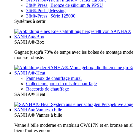
3fit®-Press | Bronze de silicium & PPSU
3fit®-Push | Messing
3fit®-Press | Série 125000
Systèmes à sertir
SANHA®-Box
SANHA®-Box
Gagnez jusqu'à 70% de temps avec les boîtes de montage moder
mousse robuste.
SANHA®-Heat
Panneaux de chauffage mural
Collecteurs pour circuits de chauffage
Raccords de chauffage
SANHA®-Heat
SANHA® Vannes à bille
SANHA® Vannes à bille
Vanne à bille moderne en matériau CW617N et en bronze au sili
bien d'autres encore.