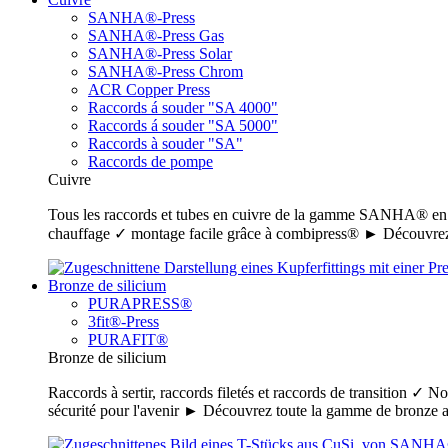
SANHA®-Press
SANHA®-Press Gas
SANHA®-Press Solar
SANHA®-Press Chrom
ACR Copper Press
Raccords á souder "SA 4000"
Raccords á souder "SA 5000"
Raccords à souder "SA"
Raccords de pompe
Cuivre
Tous les raccords et tubes en cuivre de la gamme SANHA® en un c
chauffage ✓ montage facile grâce à combipress® ► Découvrez
Bronze de silicium
PURAPRESS®
3fit®-Press
PURAFIT®
Bronze de silicium
Raccords à sertir, raccords filetés et raccords de transition ✓ N
sécurité pour l'avenir ► Découvrez toute la gamme de bronz