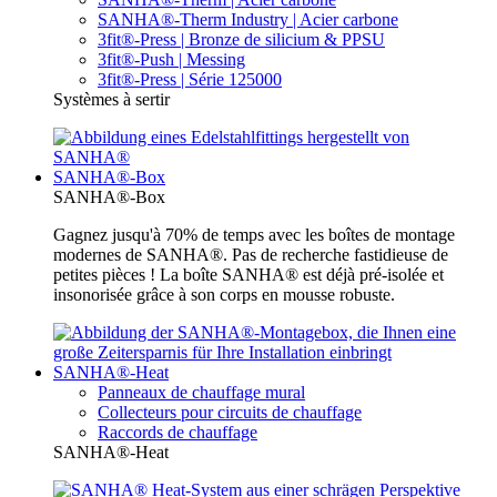
SANHA®-Therm Industry | Acier carbone
3fit®-Press | Bronze de silicium & PPSU
3fit®-Push | Messing
3fit®-Press | Série 125000
Systèmes à sertir
SANHA®-Box
SANHA®-Box
Gagnez jusqu'à 70% de temps avec les boîtes de montage
modernes de SANHA®. Pas de recherche fastidieuse de
petites pièces ! La boîte SANHA® est déjà pré-isolée et
insonorisée grâce à son corps en mousse robuste.
SANHA®-Heat
Panneaux de chauffage mural
Collecteurs pour circuits de chauffage
Raccords de chauffage
SANHA®-Heat