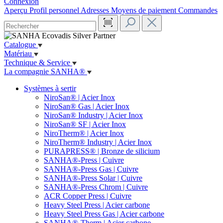
Connexion
Aperçu
Profil personnel
Adresses
Moyens de paiement
Commandes
Catalogue
Matériau
Technique & Service
La compagnie SANHA®
Systèmes à sertir
NiroSan® | Acier Inox
NiroSan® Gas | Acier Inox
NiroSan® Industry | Acier Inox
NiroSan® SF | Acier Inox
NiroTherm® | Acier Inox
NiroTherm® Industry | Acier Inox
PURAPRESS® | Bronze de silicium
SANHA®-Press | Cuivre
SANHA®-Press Gas | Cuivre
SANHA®-Press Solar | Cuivre
SANHA®-Press Chrom | Cuivre
ACR Copper Press | Cuivre
Heavy Steel Press | Acier carbone
Heavy Steel Press Gas | Acier carbone
SANHA®-Therm | Acier carbone