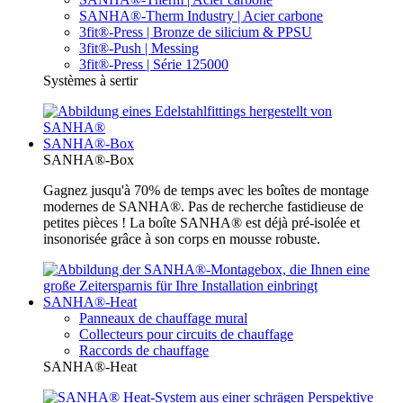
SANHA®-Therm Industry | Acier carbone
3fit®-Press | Bronze de silicium & PPSU
3fit®-Push | Messing
3fit®-Press | Série 125000
Systèmes à sertir
SANHA®-Box
SANHA®-Box
Gagnez jusqu'à 70% de temps avec les boîtes de montage
modernes de SANHA®. Pas de recherche fastidieuse de
petites pièces ! La boîte SANHA® est déjà pré-isolée et
insonorisée grâce à son corps en mousse robuste.
SANHA®-Heat
Panneaux de chauffage mural
Collecteurs pour circuits de chauffage
Raccords de chauffage
SANHA®-Heat