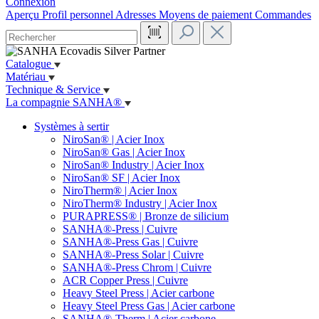
Connexion
Aperçu
Profil personnel
Adresses
Moyens de paiement
Commandes
Catalogue
Matériau
Technique & Service
La compagnie SANHA®
Systèmes à sertir
NiroSan® | Acier Inox
NiroSan® Gas | Acier Inox
NiroSan® Industry | Acier Inox
NiroSan® SF | Acier Inox
NiroTherm® | Acier Inox
NiroTherm® Industry | Acier Inox
PURAPRESS® | Bronze de silicium
SANHA®-Press | Cuivre
SANHA®-Press Gas | Cuivre
SANHA®-Press Solar | Cuivre
SANHA®-Press Chrom | Cuivre
ACR Copper Press | Cuivre
Heavy Steel Press | Acier carbone
Heavy Steel Press Gas | Acier carbone
SANHA®-Therm | Acier carbone