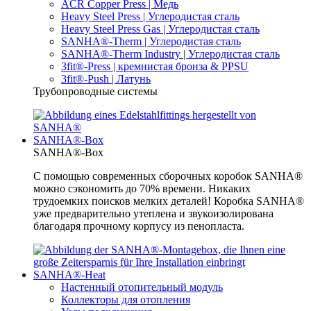
ACR Copper Press | Медь
Heavy Steel Press | Углеродистая сталь
Heavy Steel Press Gas | Углеродистая сталь
SANHA®-Therm | Углеродистая сталь
SANHA®-Therm Industry | Углеродистая сталь
3fit®-Press | кремнистая бронза & PPSU
3fit®-Push | Латунь
Трубопроводные системы
SANHA®-Box
SANHA®-Box
С помощью современных сборочных коробок SANHA®
можно сэкономить до 70% времени. Никаких
трудоемких поисков мелких деталей! Коробка SANHA®
уже предварительно утеплена и звукоизолирована
благодаря прочному корпусу из пенопласта.
SANHA®-Heat
Настенный отопительный модуль
Коллекторы для отопления