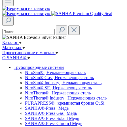
Каталог
Материал
Проектирование и монтаж
О SANHA®
Трубопроводные системы
NiroSan® | Нержавеющая сталь
NiroSan® Gas | Нержавеющая сталь
NiroSan® Industry | Нержавеющая сталь
NiroSan® SF | Нержавеющая сталь
NiroTherm® | Нержавеющая сталь
NiroTherm® Industry | Нержавеющая сталь
PURAPRESS® | кремнистая бронза CuSi
SANHA®-Press | Медь
SANHA®-Press Gas | Медь
SANHA®-Press Solar | Медь
SANHA®-Press Chrom | Медь