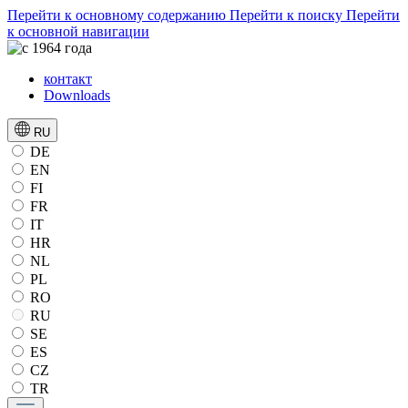
Перейти к основному содержанию
Перейти к поиску
Перейти
к основной навигации
контакт
Downloads
RU
DE
EN
FI
FR
IT
HR
NL
PL
RO
RU
SE
ES
CZ
TR