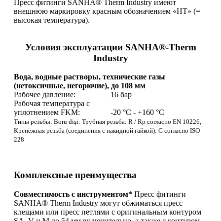
Пресс фитинги SANHA® Therm Industry имеют
внешнюю маркировку красным обозначением «HT» (=
высокая температура).
Условия эксплуатации SANHA®‑Therm
Industry
Вода, водные растворы, технические газы
(нетоксичные, негорючие), до 108 мм
Рабочее давление:
16 бар
Рабочая температура с
уплотнением FKM:
-20 °C - +160 °C
Типы резьбы: Boru dişi: Трубная резьба: R / Rp согласно EN 10226,
Крепёжная резьба (соединения с накидной гайкой): G согласно ISO
228
Комплексные преимущества
Совместимость с инструментом*
Пресс фитинги
SANHA® Therm Industry могут обжиматься пресс
клещами или пресс петлями с оригинальным контуром
SA, V и M до 54 мм включительно, а также с контуром