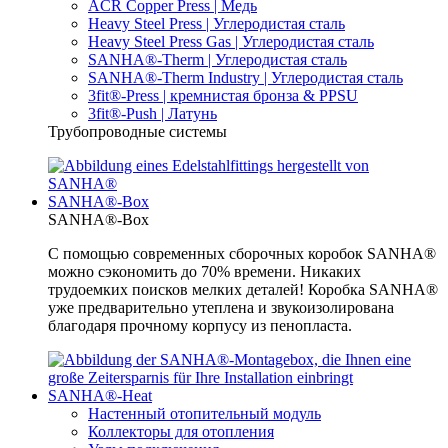
ACR Copper Press | Медь
Heavy Steel Press | Углеродистая сталь
Heavy Steel Press Gas | Углеродистая сталь
SANHA®-Therm | Углеродистая сталь
SANHA®-Therm Industry | Углеродистая сталь
3fit®-Press | кремнистая бронза & PPSU
3fit®-Push | Латунь
Трубопроводные системы
SANHA®-Box
SANHA®-Box
С помощью современных сборочных коробок SANHA®
можно сэкономить до 70% времени. Никаких
трудоемких поисков мелких деталей! Коробка SANHA®
уже предварительно утеплена и звукоизолирована
благодаря прочному корпусу из пенопласта.
SANHA®-Heat
Настенный отопительный модуль
Коллекторы для отопления