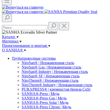
Каталог
Материал
Проектирование и монтаж
О SANHA®
Трубопроводные системы
NiroSan® | Нержавеющая сталь
NiroSan® Gas | Нержавеющая сталь
NiroSan® Industry | Нержавеющая сталь
NiroSan® SF | Нержавеющая сталь
NiroTherm® | Нержавеющая сталь
NiroTherm® Industry | Нержавеющая сталь
PURAPRESS® | кремнистая бронза CuSi
SANHA®-Press | Медь
SANHA®-Press Gas | Медь
SANHA®-Press Solar | Медь
SANHA®-Press Chrom | Медь