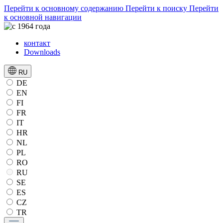
Перейти к основному содержанию
Перейти к поиску
Перейти
к основной навигации
контакт
Downloads
RU
DE
EN
FI
FR
IT
HR
NL
PL
RO
RU
SE
ES
CZ
TR