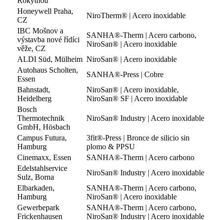
Rokytnou
Honeywell Praha,
NiroTherm® | Acero inoxidable
CZ
IBC Mošnov a
SANHA®-Therm | Acero carbono,
výstavba nové řídíci
NiroSan® | Acero inoxidable
věže, CZ
ALDI Süd, Mülheim
NiroSan® | Acero inoxidable
Autohaus Scholten,
SANHA®-Press | Cobre
Essen
Bahnstadt,
NiroSan® | Acero inoxidable,
Heidelberg
NiroSan® SF | Acero inoxidable
Bosch
Thermotechnik
NiroSan® Industry | Acero inoxidable
GmbH, Hösbach
Campus Futura,
3fit®-Press | Bronce de silicio sin
Hamburg
plomo & PPSU
Cinemaxx, Essen
SANHA®-Therm | Acero carbono
Edelstahlservice
NiroSan® Industry | Acero inoxidable
Sulz, Borna
Elbarkaden,
SANHA®-Therm | Acero carbono,
Hamburg
NiroSan® | Acero inoxidable
Gewerbepark
SANHA®-Therm | Acero carbono,
Frickenhausen
NiroSan® Industry | Acero inoxidable