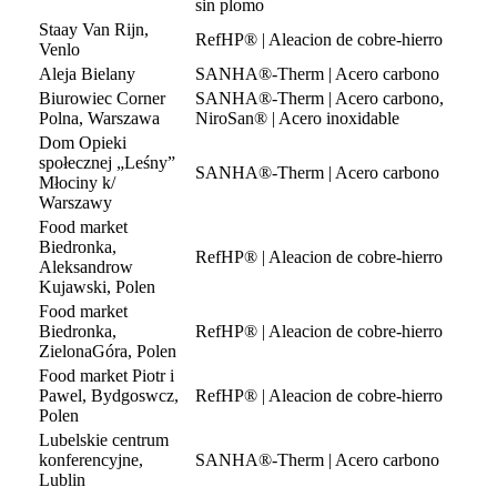
sin plomo
Staay Van Rijn,
RefHP® | Aleacion de cobre-hierro
Venlo
Aleja Bielany
SANHA®-Therm | Acero carbono
Biurowiec Corner
SANHA®-Therm | Acero carbono,
Polna, Warszawa
NiroSan® | Acero inoxidable
Dom Opieki
społecznej „Leśny”
SANHA®-Therm | Acero carbono
Młociny k/
Warszawy
Food market
Biedronka,
RefHP® | Aleacion de cobre-hierro
Aleksandrow
Kujawski, Polen
Food market
Biedronka,
RefHP® | Aleacion de cobre-hierro
ZielonaGóra, Polen
Food market Piotr i
Pawel, Bydgoswcz,
RefHP® | Aleacion de cobre-hierro
Polen
Lubelskie centrum
konferencyjne,
SANHA®-Therm | Acero carbono
Lublin