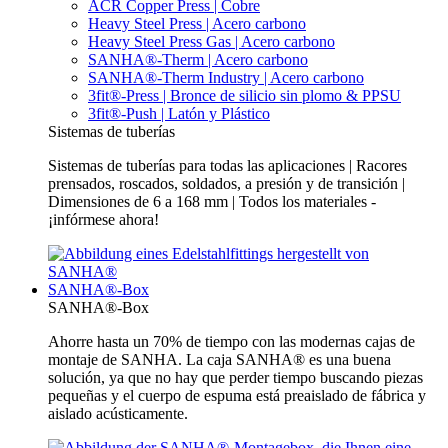
ACR Copper Press | Cobre
Heavy Steel Press | Acero carbono
Heavy Steel Press Gas | Acero carbono
SANHA®-Therm | Acero carbono
SANHA®-Therm Industry | Acero carbono
3fit®-Press | Bronce de silicio sin plomo & PPSU
3fit®-Push | Latón y Plástico
Sistemas de tuberías
Sistemas de tuberías para todas las aplicaciones | Racores
prensados, roscados, soldados, a presión y de transición |
Dimensiones de 6 a 168 mm | Todos los materiales -
¡infórmese ahora!
SANHA®-Box
SANHA®-Box
Ahorre hasta un 70% de tiempo con las modernas cajas de
montaje de SANHA. La caja SANHA® es una buena
solución, ya que no hay que perder tiempo buscando piezas
pequeñas y el cuerpo de espuma está preaislado de fábrica y
aislado acústicamente.