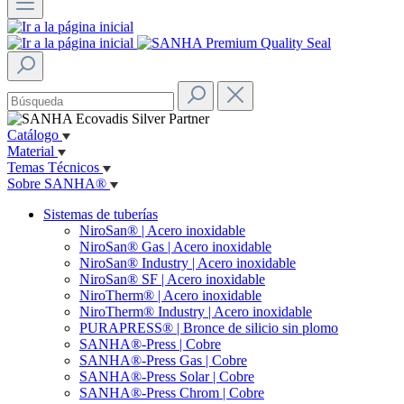
Catálogo
Material
Temas Técnicos
Sobre SANHA®
Sistemas de tuberías
NiroSan® | Acero inoxidable
NiroSan® Gas | Acero inoxidable
NiroSan® Industry | Acero inoxidable
NiroSan® SF | Acero inoxidable
NiroTherm® | Acero inoxidable
NiroTherm® Industry | Acero inoxidable
PURAPRESS® | Bronce de silicio sin plomo
SANHA®-Press | Cobre
SANHA®-Press Gas | Cobre
SANHA®-Press Solar | Cobre
SANHA®-Press Chrom | Cobre