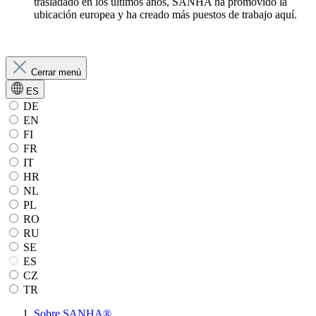
trasladado en los últimos años, SANHA ha promovido la
ubicación europea y ha creado más puestos de trabajo aquí.
Cerrar menú
ES
DE
EN
FI
FR
IT
HR
NL
PL
RO
RU
SE
ES
CZ
TR
Sobre SANHA®