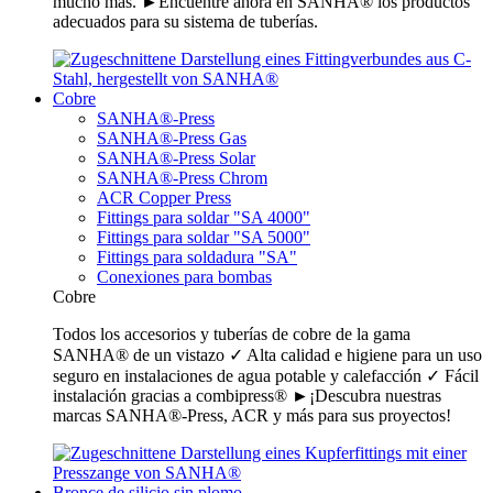
mucho más. ►Encuentre ahora en SANHA® los productos
adecuados para su sistema de tuberías.
Cobre
SANHA®-Press
SANHA®-Press Gas
SANHA®-Press Solar
SANHA®-Press Chrom
ACR Copper Press
Fittings para soldar "SA 4000"
Fittings para soldar "SA 5000"
Fittings para soldadura "SA"
Conexiones para bombas
Cobre
Todos los accesorios y tuberías de cobre de la gama
SANHA® de un vistazo ✓ Alta calidad e higiene para un uso
seguro en instalaciones de agua potable y calefacción ✓ Fácil
instalación gracias a combipress® ►¡Descubra nuestras
marcas SANHA®-Press, ACR y más para sus proyectos!
Bronce de silicio sin plomo