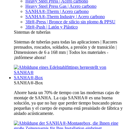
Heavy Steel Press | Acero carbono
Heavy Steel Press Gas | Acero carbono
SANHA®-Therm | Acero carbono
SANHA®-Therm Industry | Acero carbono
3fit®-Press | Bronce de silicio sin plomo & PPSU
3fit®-Push | Latón y Plástico
Sistemas de tuberías
Sistemas de tuberías para todas las aplicaciones | Racores
prensados, roscados, soldados, a presión y de transición |
Dimensiones de 6 a 168 mm | Todos los materiales -
¡infórmese ahora!
SANHA®-Box
SANHA®-Box
Ahorre hasta un 70% de tiempo con las modernas cajas de
montaje de SANHA. La caja SANHA® es una buena
solución, ya que no hay que perder tiempo buscando piezas
pequeñas y el cuerpo de espuma está preaislado de fábrica y
aislado acústicamente.