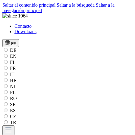
Saltar al contenido principal
Saltar a la búsqueda
Saltar a la
navegación principal
Contacto
Downloads
ES
DE
EN
FI
FR
IT
HR
NL
PL
RO
SE
ES
CZ
TR