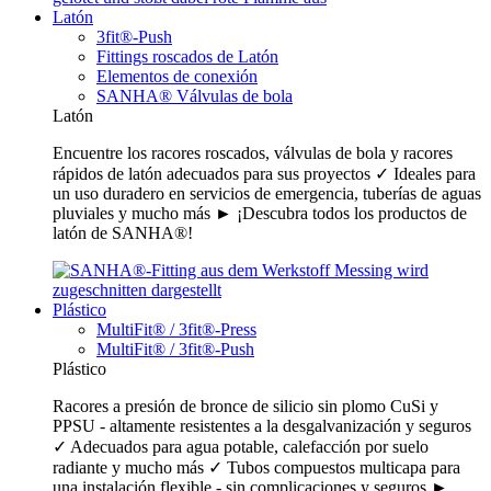
Latón
3fit®-Push
Fittings roscados de Latón
Elementos de conexión
SANHA® Válvulas de bola
Latón
Encuentre los racores roscados, válvulas de bola y racores
rápidos de latón adecuados para sus proyectos ✓ Ideales para
un uso duradero en servicios de emergencia, tuberías de aguas
pluviales y mucho más ► ¡Descubra todos los productos de
latón de SANHA®!
Plástico
MultiFit® / 3fit®-Press
MultiFit® / 3fit®-Push
Plástico
Racores a presión de bronce de silicio sin plomo CuSi y
PPSU - altamente resistentes a la desgalvanización y seguros
✓ Adecuados para agua potable, calefacción por suelo
radiante y mucho más ✓ Tubos compuestos multicapa para
una instalación flexible - sin complicaciones y seguros ►