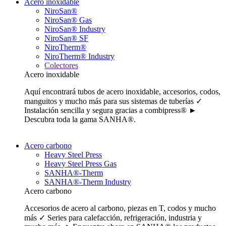
Acero inoxidable
NiroSan®
NiroSan® Gas
NiroSan® Industry
NiroSan® SF
NiroTherm®
NiroTherm® Industry
Colectores
Acero inoxidable
Aquí encontrará tubos de acero inoxidable, accesorios, codos,
manguitos y mucho más para sus sistemas de tuberías ✓
Instalación sencilla y segura gracias a combipress® ►
Descubra toda la gama SANHA®.
Acero carbono
Heavy Steel Press
Heavy Steel Press Gas
SANHA®-Therm
SANHA®-Therm Industry
Acero carbono
Accesorios de acero al carbono, piezas en T, codos y mucho
más ✓ Series para calefacción, refrigeración, industria y