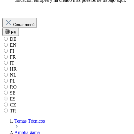
ubicación europea y ha creado más puestos de trabajo aquí.
Cerrar menú
ES
DE
EN
FI
FR
IT
HR
NL
PL
RO
SE
ES
CZ
TR
Temas Técnicos
Amplia gama