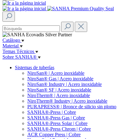
Catálogo
Material
Temas Técnicos
Sobre SANHA®
Sistemas de tuberías
NiroSan® | Acero inoxidable
NiroSan® Gas | Acero inoxidable
NiroSan® Industry | Acero inoxidable
NiroSan® SF | Acero inoxidable
NiroTherm® | Acero inoxidable
NiroTherm® Industry | Acero inoxidable
PURAPRESS® | Bronce de silicio sin plomo
SANHA®-Press | Cobre
SANHA®-Press Gas | Cobre
SANHA®-Press Solar | Cobre
SANHA®-Press Chrom | Cobre
ACR Copper Press | Cobre