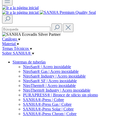
Catálogo
Material
Temas Técnicos
Sobre SANHA®
Sistemas de tuberías
NiroSan® | Acero inoxidable
NiroSan® Gas | Acero inoxidable
NiroSan® Industry | Acero inoxidable
NiroSan® SF | Acero inoxidable
NiroTherm® | Acero inoxidable
NiroTherm® Industry | Acero inoxidable
PURAPRESS® | Bronce de silicio sin plomo
SANHA®-Press | Cobre
SANHA®-Press Gas | Cobre
SANHA®-Press Solar | Cobre
SANHA®-Press Chrom | Cobre