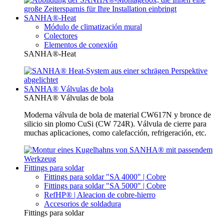
SANHA®-Heat
Módulo de climatización mural
Colectores
Elementos de conexión
SANHA®-Heat
SANHA® Válvulas de bola
SANHA® Válvulas de bola
Moderna válvula de bola de material CW617N y bronce de
silicio sin plomo CuSi (CW 724R). Válvula de cierre para
muchas aplicaciones, como calefacción, refrigeración, etc.
Fittings para soldar
Fittings para soldar "SA 4000" | Cobre
Fittings para soldar "SA 5000" | Cobre
RefHP® | Aleacion de cobre-hierro
Accesorios de soldadura
Fittings para soldar