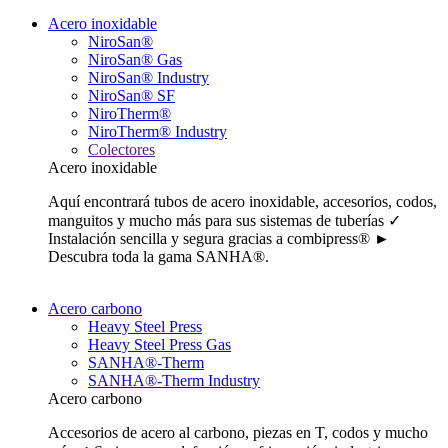
Acero inoxidable
NiroSan®
NiroSan® Gas
NiroSan® Industry
NiroSan® SF
NiroTherm®
NiroTherm® Industry
Colectores
Acero inoxidable
Aquí encontrará tubos de acero inoxidable, accesorios, codos,
manguitos y mucho más para sus sistemas de tuberías ✓
Instalación sencilla y segura gracias a combipress® ►
Descubra toda la gama SANHA®.
Acero carbono
Heavy Steel Press
Heavy Steel Press Gas
SANHA®-Therm
SANHA®-Therm Industry
Acero carbono
Accesorios de acero al carbono, piezas en T, codos y mucho