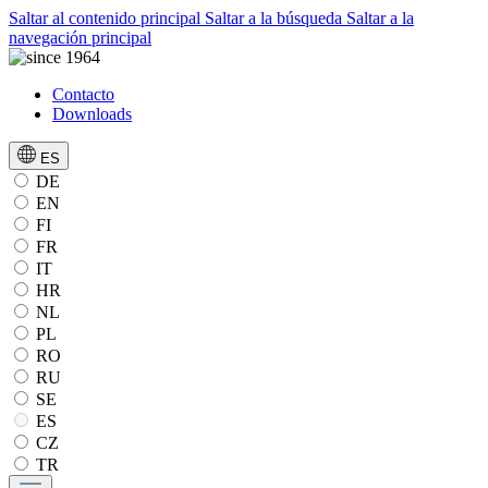
Saltar al contenido principal
Saltar a la búsqueda
Saltar a la
navegación principal
Contacto
Downloads
ES
DE
EN
FI
FR
IT
HR
NL
PL
RO
RU
SE
ES
CZ
TR