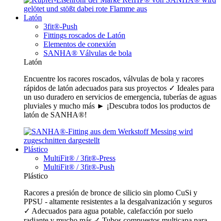
Latón
3fit®-Push
Fittings roscados de Latón
Elementos de conexión
SANHA® Válvulas de bola
Latón
Encuentre los racores roscados, válvulas de bola y racores
rápidos de latón adecuados para sus proyectos ✓ Ideales para
un uso duradero en servicios de emergencia, tuberías de aguas
pluviales y mucho más ► ¡Descubra todos los productos de
latón de SANHA®!
Plástico
MultiFit® / 3fit®-Press
MultiFit® / 3fit®-Push
Plástico
Racores a presión de bronce de silicio sin plomo CuSi y
PPSU - altamente resistentes a la desgalvanización y seguros
✓ Adecuados para agua potable, calefacción por suelo
radiante y mucho más ✓ Tubos compuestos multicapa para