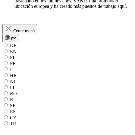
trasladado en los últimos años, SANHA ha promovido la
ubicación europea y ha creado más puestos de trabajo aquí.
Cerrar menú
ES
DE
EN
FI
FR
IT
HR
NL
PL
RO
RU
SE
ES
CZ
TR