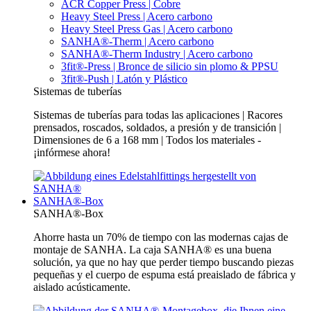
ACR Copper Press | Cobre
Heavy Steel Press | Acero carbono
Heavy Steel Press Gas | Acero carbono
SANHA®-Therm | Acero carbono
SANHA®-Therm Industry | Acero carbono
3fit®-Press | Bronce de silicio sin plomo & PPSU
3fit®-Push | Latón y Plástico
Sistemas de tuberías
Sistemas de tuberías para todas las aplicaciones | Racores
prensados, roscados, soldados, a presión y de transición |
Dimensiones de 6 a 168 mm | Todos los materiales -
¡infórmese ahora!
SANHA®-Box
SANHA®-Box
Ahorre hasta un 70% de tiempo con las modernas cajas de
montaje de SANHA. La caja SANHA® es una buena
solución, ya que no hay que perder tiempo buscando piezas
pequeñas y el cuerpo de espuma está preaislado de fábrica y
aislado acústicamente.