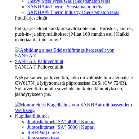
Heavy Steel Press Gas | Seostamaton teräs
SANHA®-Therm | Seostamaton teräs
SANHA®-Therm Industry | Seostamaton teräs
Putkijärjestelmät
Putkijärjestelmät kaikkiin käyttökohteisiin | Puristus-, kierre-,
push-in- ja siirtymäliitokset | Mitat 168 mm:iin asti | Kaikki
materiaalit - tutustu nyt!
SANHA® Palloventtiilit
SANHA® Palloventtiilit
Nykyaikainen palloventtiili, joka on valmistettu materiaalista
CW617N ja lyijyttömästä piipronssista CuSi (CW 724R).
Sulkuventtiili moniin sovelluksiin, kuten lämmitykseen,
jäähdytykseen jne.
Kapillaariliittimet
Juotosliittimet "SA" 4000 | Kupari
Juotosliittimet "SA" 5000 | Kupari
RefHP® | CuFe
Juotostarvikkeet