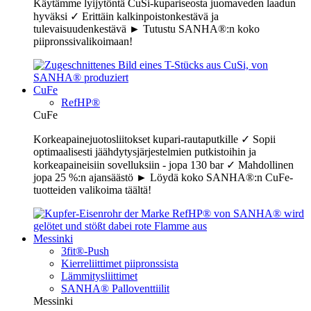
Käytämme lyijytöntä CuSi-kupariseosta juomaveden laadun
hyväksi ✓ Erittäin kalkinpoistonkestävä ja
tulevaisuudenkestävä ► Tutustu SANHA®:n koko
piipronssivalikoimaan!
CuFe
RefHP®
CuFe
Korkeapainejuotosliitokset kupari-rautaputkille ✓ Sopii
optimaalisesti jäähdytysjärjestelmien putkistoihin ja
korkeapaineisiin sovelluksiin - jopa 130 bar ✓ Mahdollinen
jopa 25 %:n ajansäästö ► Löydä koko SANHA®:n CuFe-
tuotteiden valikoima täältä!
Messinki
3fit®-Push
Kierreliittimet piipronssista
Lämmitysliittimet
SANHA® Palloventtiilit
Messinki