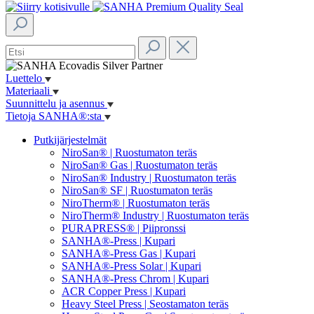
Luettelo
Materiaali
Suunnittelu ja asennus
Tietoja SANHA®:sta
Putkijärjestelmät
NiroSan® | Ruostumaton teräs
NiroSan® Gas | Ruostumaton teräs
NiroSan® Industry | Ruostumaton teräs
NiroSan® SF | Ruostumaton teräs
NiroTherm® | Ruostumaton teräs
NiroTherm® Industry | Ruostumaton teräs
PURAPRESS® | Piipronssi
SANHA®-Press | Kupari
SANHA®-Press Gas | Kupari
SANHA®-Press Solar | Kupari
SANHA®-Press Chrom | Kupari
ACR Copper Press | Kupari
Heavy Steel Press | Seostamaton teräs