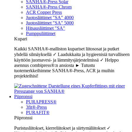
SANHA®-Press Solar
SANHA®-Press Chrom
ACR Copper Press
Juotosliittimet "SA" 4000
Juotosliittimet "SA" 5000
Hitsausliittimet "SA"
Pumppuliittimet
Kupari
Kaikki SANHA®-malliston kupariset liitososat ja putket
yhdellä silmäyksellä ✓ Laadukkaita ja hygieenisiä turvalliseen
käyttöön juomavesi- ja lämmitysjärjestelmissä ✓ Helppo
asennus combipress®:n ansiosta ► Tutustu
tuotemerkkeihimme SANHA®-Press, ACR ja muihin
projekteihisi!
Piipronssi
PURAPRESS®
3fit®-Press
PURAFIT®
Piipronssi
Puristusliitokset, kierreliitokset ja siirtymäliitokset ✓