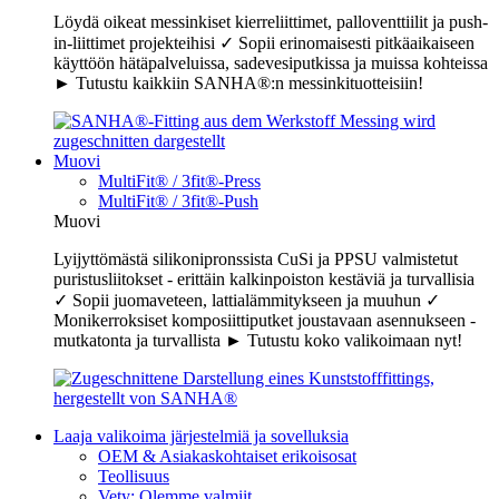
Löydä oikeat messinkiset kierreliittimet, palloventtiilit ja push-
in-liittimet projekteihisi ✓ Sopii erinomaisesti pitkäaikaiseen
käyttöön hätäpalveluissa, sadevesiputkissa ja muissa kohteissa
► Tutustu kaikkiin SANHA®:n messinkituotteisiin!
Muovi
MultiFit® / 3fit®-Press
MultiFit® / 3fit®-Push
Muovi
Lyijyttömästä silikonipronssista CuSi ja PPSU valmistetut
puristusliitokset - erittäin kalkinpoiston kestäviä ja turvallisia
✓ Sopii juomaveteen, lattialämmitykseen ja muuhun ✓
Monikerroksiset komposiittiputket joustavaan asennukseen -
mutkatonta ja turvallista ► Tutustu koko valikoimaan nyt!
Laaja valikoima järjestelmiä ja sovelluksia
OEM & Asiakaskohtaiset erikoisosat
Teollisuus
Vety: Olemme valmiit