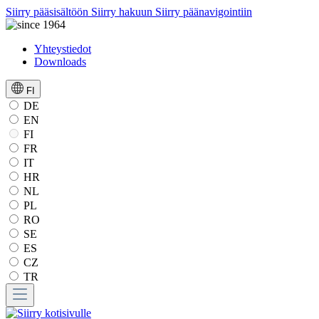
Siirry pääsisältöön
Siirry hakuun
Siirry päänavigointiin
Yhteystiedot
Downloads
FI
DE
EN
FI
FR
IT
HR
NL
PL
RO
SE
ES
CZ
TR