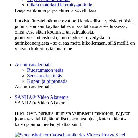
Oikea materiaali lämmitysputkille
Laaja valikoima järjestelmiä ja sovelluksia
Putkistojärjestelmämme ovat poikkeuksellisen yleiskäyttöisiä,
ja niitä voidaan käyttää lähes missä tahansa sovelluksessa,
olipa kyse sitten kouluista tai sairaaloista,
juomavesilaitteistoista, lämmityksestä, vedystä tai
aurinkoenergiasta - se ei saa meitä hikoilemaan, sillä meillä on
vuosien kokemus takanamme.
Asennusmateriaalit
Ruostumaton teräs
Seostamaton teräs
Kupari ja piipronssia
Asennusmateriaalit
SANHA® Video Akatemia
SANHA® Video Akatemia
BIM Revit, puristusliittimistä valmistettu mikrofoni, lyijytön
juomavesi tai käytännölliset asennusohjeet, kuten videot -
katso ja anna meidän yllättää sinut!