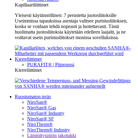
Kapillaariliittimet
Yleisesti käytännöllinen: 7 perustetta juotosliitoksille
Useimmissa tapauksissa asentaja valitsee puristusliitoksen,
koska se voidaan tehdä nopeasti ja luotettavasti. Tästä
huolimatta juotosliitoksia käytetään edelleen laajalti, ja ne
voittavat usein puristusliitokset monissa sovelluksissa.
Kierreliittimet
PURAFIT® | Piipronssi
Kierreliittimet
Ruostumaton teräs
NiroSan®
NiroSan® Gas
NiroSan® Industry
NiroSan® SF
NiroTherm®
NiroTherm® Industry
Lämmityspiirin jakotukki