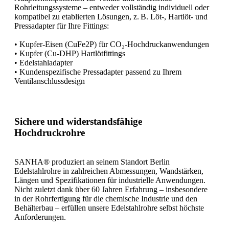
Rohrleitungssysteme – entweder vollständig individuell oder
kompatibel zu etablierten Lösungen, z. B. Löt-, Hartlöt- und
Pressadapter für Ihre Fittings:
• Kupfer-Eisen (CuFe2P) für CO₂-Hochdruckanwendungen
• Kupfer (Cu-DHP) Hartlötfittings
• Edelstahladapter
• Kundenspezifische Pressadapter passend zu Ihrem
Ventilanschlussdesign
Sichere und widerstandsfähige
Hochdruckrohre
SANHA® produziert an seinem Standort Berlin
Edelstahlrohre in zahlreichen Abmessungen, Wandstärken,
Längen und Spezifikationen für industrielle Anwendungen.
Nicht zuletzt dank über 60 Jahren Erfahrung – insbesondere
in der Rohrfertigung für die chemische Industrie und den
Behälterbau – erfüllen unsere Edelstahlrohre selbst höchste
Anforderungen.