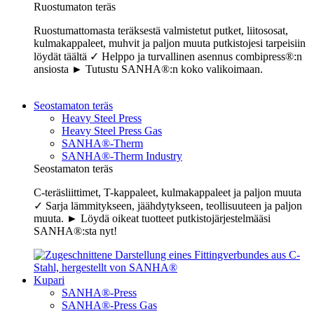
Ruostumaton teräs
Ruostumattomasta teräksestä valmistetut putket, liitososat,
kulmakappaleet, muhvit ja paljon muuta putkistojesi tarpeisiin
löydät täältä ✓ Helppo ja turvallinen asennus combipress®:n
ansiosta ► Tutustu SANHA®:n koko valikoimaan.
Seostamaton teräs
Heavy Steel Press
Heavy Steel Press Gas
SANHA®-Therm
SANHA®-Therm Industry
Seostamaton teräs
C-teräsliittimet, T-kappaleet, kulmakappaleet ja paljon muuta
✓ Sarja lämmitykseen, jäähdytykseen, teollisuuteen ja paljon
muuta. ► Löydä oikeat tuotteet putkistojärjestelmääsi
SANHA®:sta nyt!
Kupari
SANHA®-Press
SANHA®-Press Gas