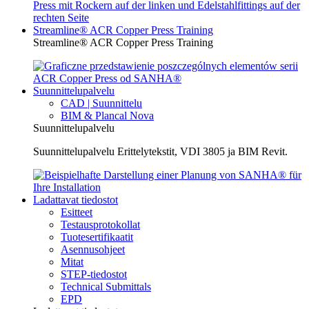
Streamline® ACR Copper Press Training
Streamline® ACR Copper Press Training
Suunnittelupalvelu
CAD | Suunnittelu
BIM & Plancal Nova
Suunnittelupalvelu
Suunnittelupalvelu Erittelytekstit, VDI 3805 ja BIM Revit.
Ladattavat tiedostot
Esitteet
Testausprotokollat
Tuotesertifikaatit
Asennusohjeet
Mitat
STEP-tiedostot
Technical Submittals
EPD