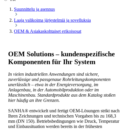
Suunnittelu ja asennus
Laaja valikoima järjestelmiä ja sovelluksia
OEM & Asiakaskohtaiset erikoisosat
OEM Solutions – kundenspezifische
Komponenten für Ihr System
In vielen industriellen Anwendungen sind sichere,
zuverlässige und passgenaue Rohrleitungskomponenten
unerlässlich – etwa in der Energieversorgung, im
Anlagenbau, in der Automobilproduktion oder im
Maschinenbau. Standardprodukte aus dem Katalog stoßen
hier häufig an ihre Grenzen.
SANHA® entwickelt und fertigt OEM-Lösungen strikt nach
Ihren Zeichnungen und technischen Vorgaben bis zu 168,3
mm (DN 150). Betriebsbedingungen wie Druck, Temperatur
und Einbausituation werden bereits in der frühesten