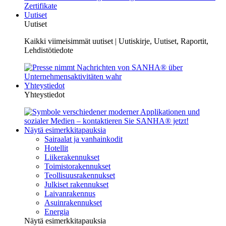
Uutiset
Uutiset
Kaikki viimeisimmät uutiset | Uutiskirje, Uutiset, Raportit,
Lehdistötiedote
Yhteystiedot
Yhteystiedot
Näytä esimerkkitapauksia
Sairaalat ja vanhainkodit
Hotellit
Liikerakennukset
Toimistorakennukset
Teollisuusrakennukset
Julkiset rakennukset
Laivanrakennus
Asuinrakennukset
Energia
Näytä esimerkkitapauksia