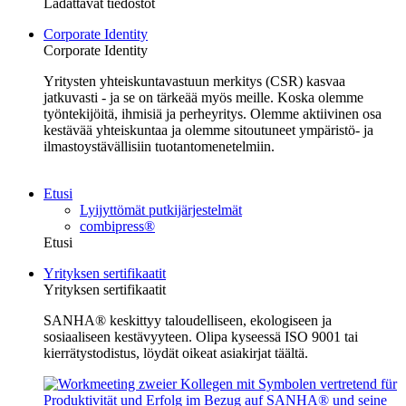
Ladattavat tiedostot
Corporate Identity
Corporate Identity
Yritysten yhteiskuntavastuun merkitys (CSR) kasvaa
jatkuvasti - ja se on tärkeää myös meille. Koska olemme
työntekijöitä, ihmisiä ja perheyritys. Olemme aktiivinen osa
kestävää yhteiskuntaa ja olemme sitoutuneet ympäristö- ja
ilmastoystävällisiin tuotantomenetelmiin.
Etusi
Lyijyttömät putkijärjestelmät
combipress®
Etusi
Yrityksen sertifikaatit
Yrityksen sertifikaatit
SANHA® keskittyy taloudelliseen, ekologiseen ja
sosiaaliseen kestävyyteen. Olipa kyseessä ISO 9001 tai
kierrätystodistus, löydät oikeat asiakirjat täältä.