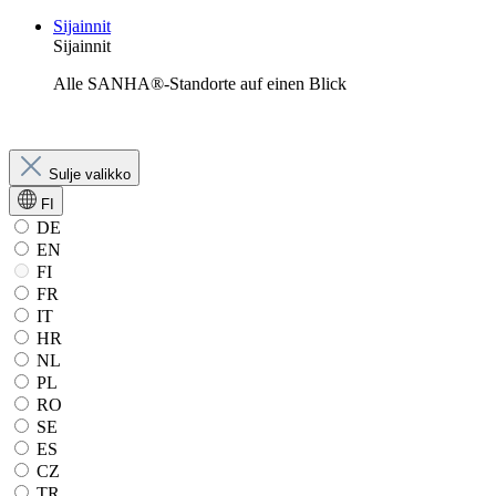
Sijainnit
Sijainnit
Alle SANHA®-Standorte auf einen Blick
Sulje valikko
FI
DE
EN
FI
FR
IT
HR
NL
PL
RO
SE
ES
CZ
TR